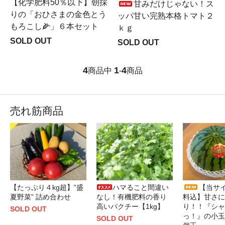
【化学肥料50％以下】朝採
甘みだけじゃない！ス
りの「おひさまの金色とう
ッパ甘い完熟本格トマト２
もろこし🌽」６本セット
ｋｇ
SOLD OUT
SOLD OUT
4
1
4
商品中
-
商品
売れ筋商品
【たっぷり４kg超】”盛
ハマること間違い
【当サ
夏野菜” 詰め合わせ
なし！有機肥料の香り
料込】甘さに
高いパクチー【1kg】
り！！『シャ
SOLD OUT
っ！』の小玉
SOLD OUT